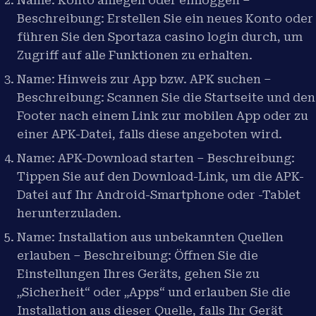
Name: Konto anlegen oder einloggen –
Beschreibung: Erstellen Sie ein neues Konto oder
führen Sie den Sportaza casino login durch, um
Zugriff auf alle Funktionen zu erhalten.
Name: Hinweis zur App bzw. APK suchen –
Beschreibung: Scannen Sie die Startseite und den
Footer nach einem Link zur mobilen App oder zu
einer APK-Datei, falls diese angeboten wird.
Name: APK-Download starten – Beschreibung:
Tippen Sie auf den Download-Link, um die APK-
Datei auf Ihr Android-Smartphone oder -Tablet
herunterzuladen.
Name: Installation aus unbekannten Quellen
erlauben – Beschreibung: Öffnen Sie die
Einstellungen Ihres Geräts, gehen Sie zu
„Sicherheit“ oder „Apps“ und erlauben Sie die
Installation aus dieser Quelle, falls Ihr Gerät