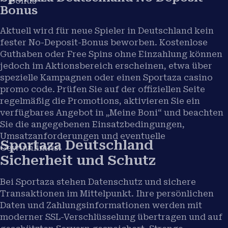
Bonus
Bonus
Aktuell wird für neue Spieler in Deutschland kein
fester No-Deposit-Bonus beworben. Kostenlose
Guthaben oder Free Spins ohne Einzahlung können
jedoch im Aktionsbereich erscheinen, etwa über
spezielle Kampagnen oder einen Sportaza casino
promo code. Prüfen Sie auf der offiziellen Seite
regelmäßig die Promotions, aktivieren Sie ein
verfügbares Angebot in „Meine Boni“ und beachten
Sie die angegebenen Einsatzbedingungen,
Umsatzanforderungen und eventuelle
Sportaza Deutschland
Gewinnlimits.
Sicherheit und Schutz
Bei Sportaza stehen Datenschutz und sichere
Transaktionen im Mittelpunkt. Ihre persönlichen
Daten und Zahlungsinformationen werden mit
moderner SSL-Verschlüsselung übertragen und auf