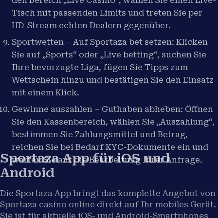
den Bereich „Live Casino“, wählen Sie einen Live-
Tisch mit passenden Limits und treten Sie per
HD-Stream echten Dealern gegenüber.
Sportwetten – Auf Sportaza bet setzen: Klicken
Sie auf „Sports“ oder „Live betting“, suchen Sie
Ihre bevorzugte Liga, fügen Sie Tipps zum
Wettschein hinzu und bestätigen Sie den Einsatz
mit einem Klick.
Gewinne auszahlen – Guthaben abheben: Öffnen
Sie den Kassenbereich, wählen Sie „Auszahlung“,
bestimmen Sie Zahlungsmittel und Betrag,
reichen Sie bei Bedarf KYC-Dokumente ein und
Sportaza App für iOS und
warten Sie auf die Bearbeitung Ihrer Anfrage.
Android
Die Sportaza App bringt das komplette Angebot von
Sportaza casino online direkt auf Ihr mobiles Gerät.
Sie ist für aktuelle iOS- und Android-Smartphones