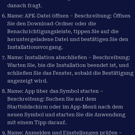
danach fragt.
Name: APK-Datei öffnen – Beschreibung: Öffnen
Sie den Download-Ordner oder die
Benachrichtigungsleiste, tippen Sie auf die
heruntergeladene Datei und bestätigen Sie den
Installationsvorgang.
Name: Installation abschließen – Beschreibung:
Warten Sie, bis die Installation beendet ist, und
schließen Sie das Fenster, sobald die Bestätigung
angezeigt wird.
Name: App über das Symbol starten –
Beschreibung: Suchen Sie auf dem
Startbildschirm oder im App-Menü nach dem
neuen Symbol und starten Sie die Anwendung
mit einem Tipp darauf.
Name: Anmelden und Einstellungen prüfen –