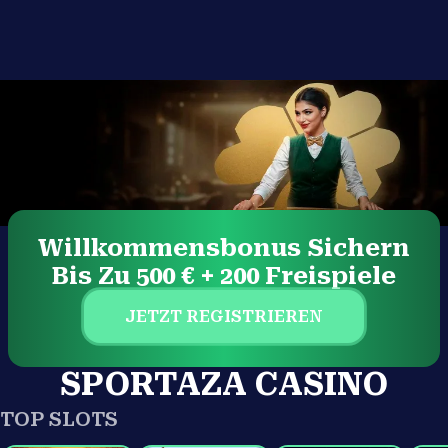
Willkommensbonus Sichern
Bis Zu 500 € + 200 Freispiele
JETZT REGISTRIEREN
SPORTAZA CASINO
TOP SLOTS