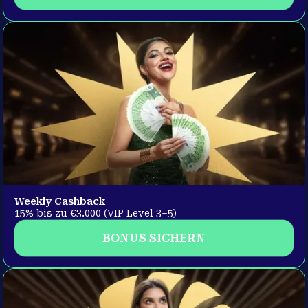
Weekly Cashback
15% bis zu €3.000 (VIP Level 3–5)
BONUS SICHERN