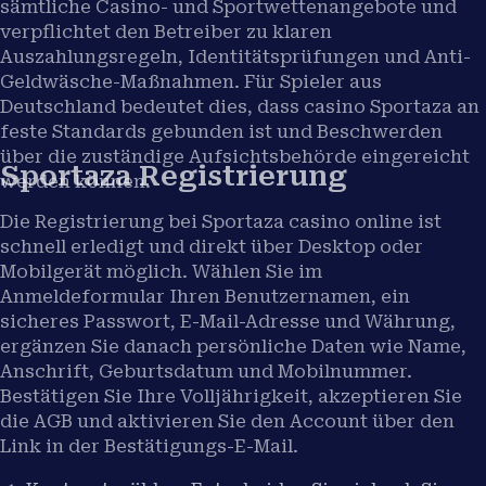
sämtliche Casino- und Sportwettenangebote und
verpflichtet den Betreiber zu klaren
Auszahlungsregeln, Identitätsprüfungen und Anti-
Geldwäsche-Maßnahmen. Für Spieler aus
Deutschland bedeutet dies, dass casino Sportaza an
feste Standards gebunden ist und Beschwerden
über die zuständige Aufsichtsbehörde eingereicht
Sportaza Registrierung
werden können.
Die Registrierung bei Sportaza casino online ist
schnell erledigt und direkt über Desktop oder
Mobilgerät möglich. Wählen Sie im
Anmeldeformular Ihren Benutzernamen, ein
sicheres Passwort, E-Mail-Adresse und Währung,
ergänzen Sie danach persönliche Daten wie Name,
Anschrift, Geburtsdatum und Mobilnummer.
Bestätigen Sie Ihre Volljährigkeit, akzeptieren Sie
die AGB und aktivieren Sie den Account über den
Link in der Bestätigungs-E-Mail.