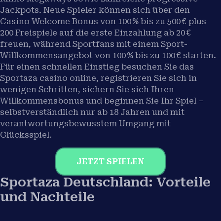
Jackpots. Neue Spieler können sich über den
Casino Welcome Bonus von 100 % bis zu 500 € plus
200 Freispiele auf die erste Einzahlung ab 20 €
freuen, während Sportfans mit einem Sport-
Willkommensangebot von 100 % bis zu 100 € starten.
Für einen schnellen Einstieg besuchen Sie das
Sportaza casino online, registrieren Sie sich in
wenigen Schritten, sichern Sie sich Ihren
Willkommensbonus und beginnen Sie Ihr Spiel –
selbstverständlich nur ab 18 Jahren und mit
verantwortungsbewusstem Umgang mit
Glücksspiel.
JETZT SPIELEN
Sportaza Deutschland: Vorteile
und Nachteile